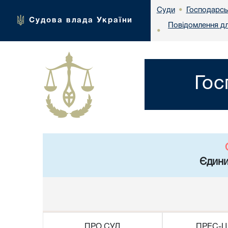
Господарськ
Суди
•
Судова влада України
Повідомлення дл
•
Гос
Єдини
ПРО СУД
ПРЕС-Ц