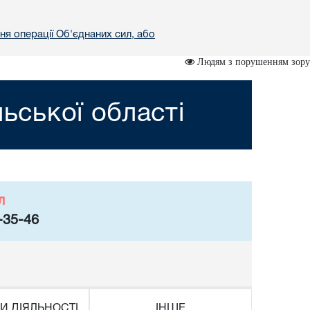
ня операції Об'єднаних сил, або
Людям з порушенням зору
ьської області
л
-35-46
И ДІЯЛЬНОСТІ
ІНШЕ