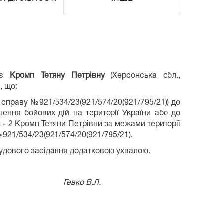
ляє
Кромп Тетяну Петрівну
(Херсонська обл.,
, що:
 справу №921/534/23(921/574/20(921/795/21)) до
ення бойових дій на території України або до
- 2 Кромп Тетяни Петрівни за межами території
№921/534/23(921/574/20(921/795/21).
удового засідання додатковою ухвалою.
о В.Л.