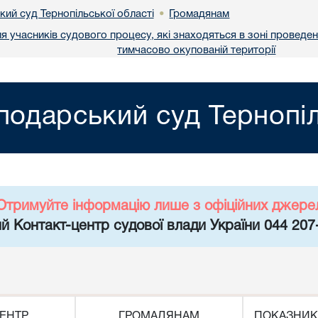
ий суд Тернопільської області
Громадянам
•
я учасників судового процесу, які знаходяться в зоні проведен
тимчасово окупованій території
подарський суд Тернопіл
Отримуйте інформацію лише з офіційних джере
й Контакт-центр судової влади України 044 207
ЕНТР
ГРОМАДЯНАМ
ПОКАЗНИК