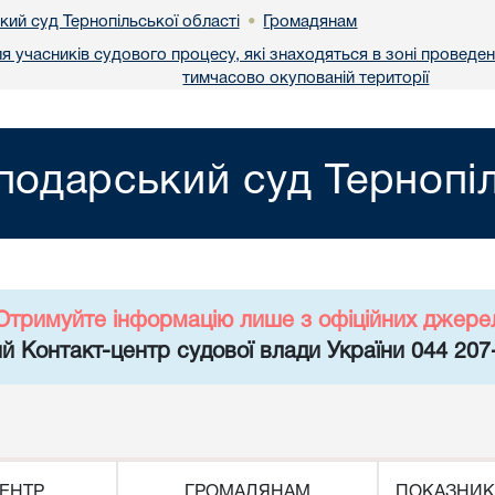
ий суд Тернопільської області
Громадянам
•
я учасників судового процесу, які знаходяться в зоні проведен
тимчасово окупованій території
подарський суд Тернопіл
Отримуйте інформацію лише з офіційних джере
й Контакт-центр судової влади України 044 207
ЕНТР
ГРОМАДЯНАМ
ПОКАЗНИК