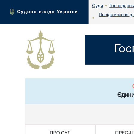
Господарськ
Суди
•
Судова влада України
Повідомлення дл
•
Гос
Єдини
ПРО СУД
ПРЕС-Ц