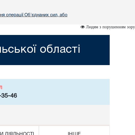
ня операції Об'єднаних сил, або
Людям з порушенням зору
ьської області
л
-35-46
И ДІЯЛЬНОСТІ
ІНШЕ