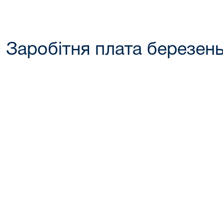
Заробітня плата березен