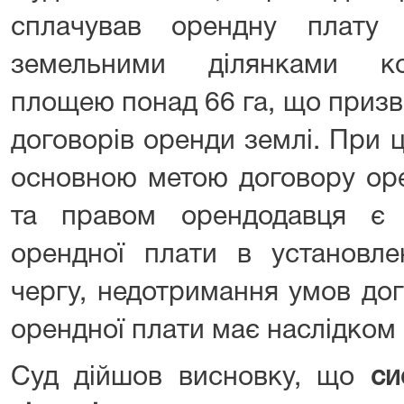
сплачував орендну плату
земельними ділянками ко
площею понад 66 га, що приз
договорів оренди землі. При 
основною метою договору оре
та правом орендодавця є 
орендної плати в установле
чергу, недотримання умов дог
орендної плати має наслідком
Суд дійшов висновку, що
си