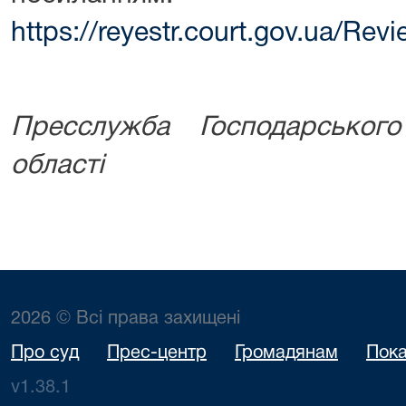
https://reyestr.court.gov.ua/Re
Пресслужба Господарського
області
2026 © Всі права захищені
Про суд
Прес-центр
Громадянам
Пока
v1.38.1