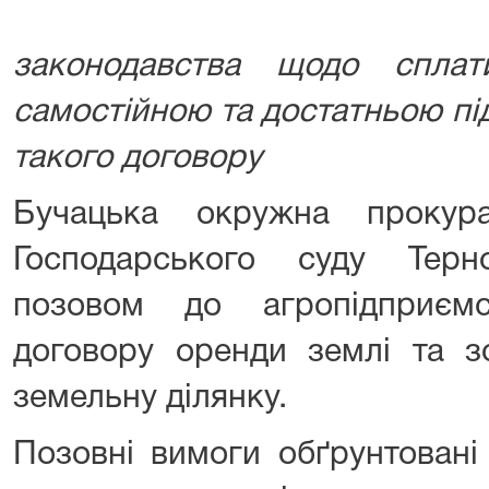
законодавства щодо спла
самостійною та достатньою пі
такого договору
Бучацька окружна прокур
Господарського суду Терн
позовом до агропідприєм
договору оренди землі та з
земельну ділянку.
Позовні вимоги обґрунтовані