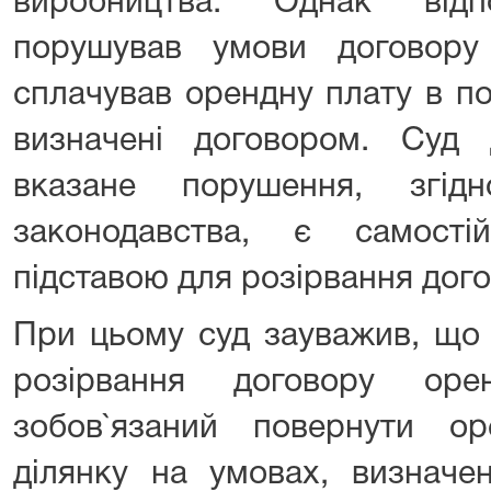
виробництва. Однак відп
порушував умови договору
сплачував орендну плату в по
визначені договором. Суд
вказане порушення, згід
законодавства, є самост
підставою для розірвання дог
При цьому суд зауважив, що 
розірвання договору оре
зобов`язаний повернути ор
ділянку на умовах, визначе