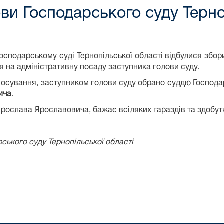
ви Господарського суду Терно
осподарському суді Тернопільської області відбулися збор
 на адміністративну посаду заступника голови суду.
сування, заступником голови суду обрано суддю Господарс
ича
.
Ярослава Ярославовича, бажає всіляких гараздів та здобутк
ького суду Тернопільської області